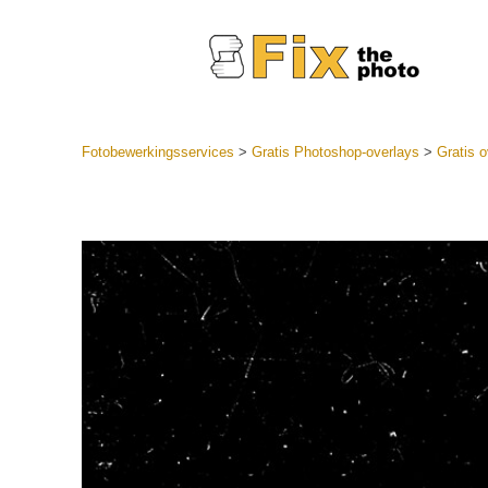
Fotobewerkingsservices
>
Gratis Photoshop-overlays
>
Gratis 
Lightroom
LR-vooraf
Portr
collecties
Voorinste
aanbiedin
Mobiele v
Trouwf