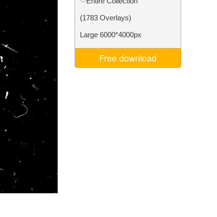
Entire Collection
ns
Video Editing Services
(1783 Overlays)
Large 6000*4000px
Free download