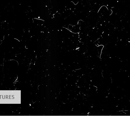
tfoto's bewerken
Sieraden Fotobewerking
AI-trainingsgegeve