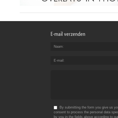
E-mail verzenden
Naam
E-mail
By submitting the form you give us yo
consent to process the personal data spec
by you in the fields above according to ou