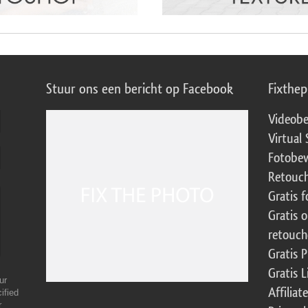
Stuur ons een bericht op Facebook
Fixthe
Videobe
Virtual 
Fotobew
Retouch
Gratis 
Gratis 
retouch
Gratis 
Gratis 
ur
Affilia
ified
r