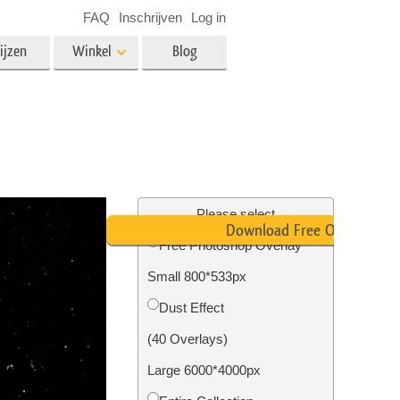
FAQ
Inschrijven
Log in
ijzen
Winkel
Blog
es
Video
LUT's voor videobewerking
Professionele video-overlays
rking
Fotobewerking van onroerend
goed
Please select
Download Free Overlay
n
Free Photoshop Overlay
Small 800*533px
Foto Restauratie
Dust Effect
(40 Overlays)
Large 6000*4000px