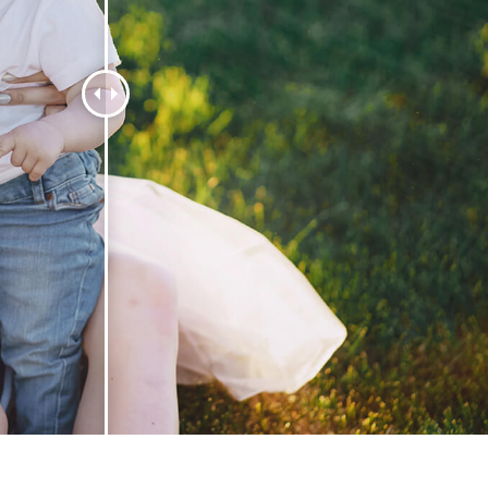
tfoto's bewerken
Sieraden Fotobewerking
AI-trainingsgegeve