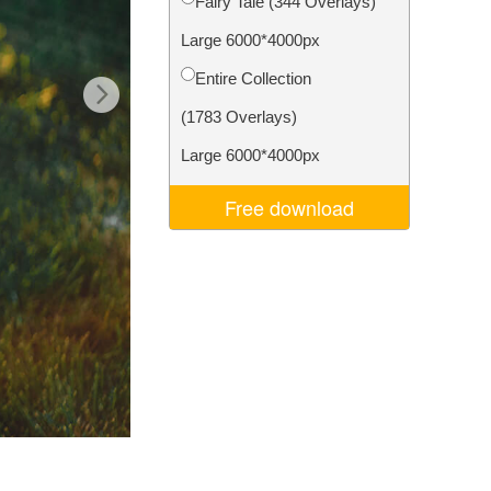
Fairy Tale (344 Overlays)
ns
Video Editing Services
Large 6000*4000px
Entire Collection
(1783 Overlays)
Large 6000*4000px
Free download