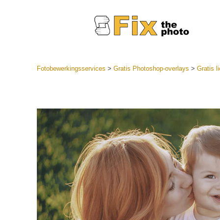
Fotobewerkingsservices
>
Gratis Photoshop-overlays
>
Gratis l
Lightroom
LR-vooraf
Portr
collecties
Voorinste
aanbiedin
Mobiele v
Trouwf