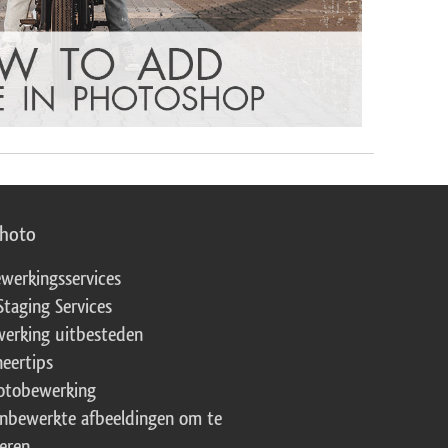
photo
werkingsservices
Staging Services
erking uitbesteden
eertips
fotobewerking
onbewerkte afbeeldingen om te
eren