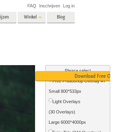
FAQ
Inschrijven
Log in
ijzen
Winkel
Blog
es
Video
LUT's voor videobewerking
Professionele video-overlays
rking
Fotobewerking van onroerend
goed
Please select
Download Free Overlay
n
Free Photoshop Overlay #7
Small 800*533px
Foto Restauratie
Light Overlays
(30 Overlays)
Large 6000*4000px