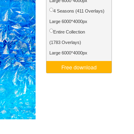
Large 6000*4000px
ns
Video Editing Services
4 Seasons (411 Overlays)
Large 6000*4000px
Entire Collection
(1783 Overlays)
Large 6000*4000px
Free download