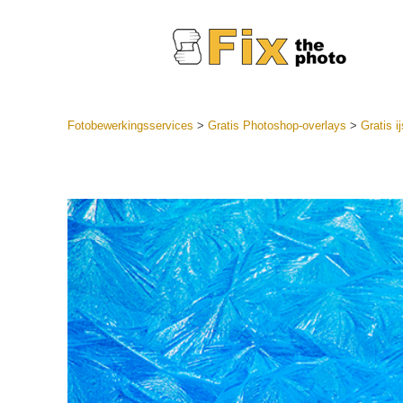
Fotobewerkingsservices
>
Gratis Photoshop-overlays
>
Gratis i
Lightroom
LR-vooraf
Portr
collecties
Voorinste
aanbiedin
Mobiele v
Trouwf