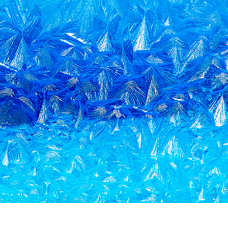
tfoto's bewerken
Sieraden Fotobewerking
AI-trainingsgegeve