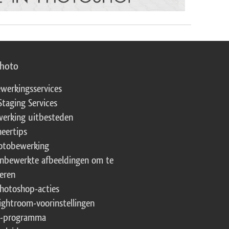
photo
werkingsservices
Staging Services
erking uitbesteden
eertips
fotobewerking
onbewerkte afbeeldingen om te
eren
Photoshop-acties
Lightroom-voorinstellingen
te-programma