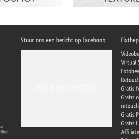
Stuur ons een bericht op Facebook
Fixthe
Videobe
Virtual 
Fotobew
Retouch
Gratis 
Gratis 
retouch
Gratis 
Gratis 
ur
Affilia
ified
r