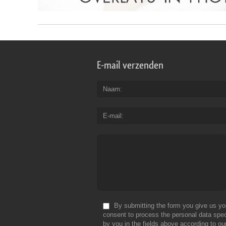
E-mail verzenden
Naam
E-mail
By submitting the form you give us yo
consent to process the personal data spec
by you in the fields above according to ou