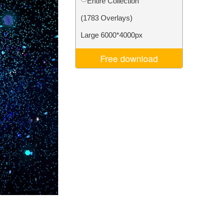
Entire Collection
ns
Video Editing Services
(1783 Overlays)
Large 6000*4000px
Free download