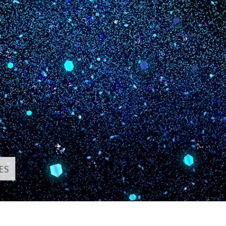
tfoto's bewerken
Sieraden Fotobewerking
AI-trainingsgegeve