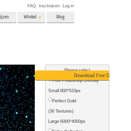
FAQ
Inschrijven
Log in
ijzen
Winkel
Blog
es
Video
LUT's voor videobewerking
Professionele video-overlays
rking
Fotobewerking van onroerend
goed
Please select
Download Free Overlay
n
Free Photoshop Overlay
Small 800*533px
Foto Restauratie
Perfect Gold
(30 Textures)
Large 6000*4000px