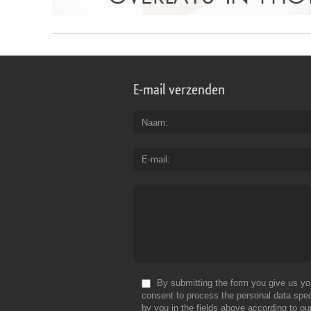
E-mail verzenden
Naam
E-mail
By submitting the form you give us yo
consent to process the personal data spec
by you in the fields above according to ou