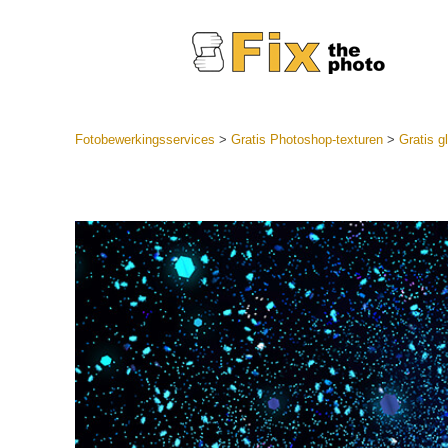
Fotobewerkingsservices
>
Gratis Photoshop-texturen
>
Gratis gl
Lightroom
LR-vooraf
Portr
collecties
Voorinste
aanbiedin
Mobiele v
Trouwf