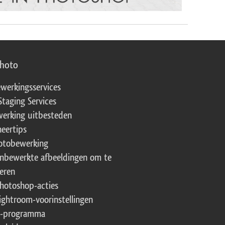
photo
werkingsservices
Staging Services
erking uitbesteden
eertips
fotobewerking
onbewerkte afbeeldingen om te
eren
Photoshop-acties
Lightroom-voorinstellingen
te-programma