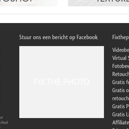
Stuur ons een bericht op Facebook
Fixthe
Videobe
Virtual 
Fotobew
Retouch
Gratis 
Gratis 
retouch
Gratis 
Gratis 
ur
Affilia
ified
r