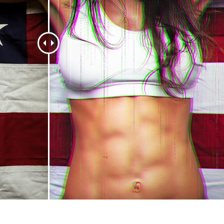
tfoto's bewerken
Sieraden Fotobewerking
AI-trainingsgegeve