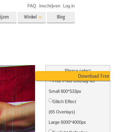
FAQ
Inschrijven
Log in
ijzen
Winkel
Blog
es
Video
LUT's voor videobewerking
Professionele video-overlays
rking
Fotobewerking van onroerend
goed
Please select
Download Free PNG
n
Free PNG Overlay #5
Small 800*533px
Foto Restauratie
Glitch Effect
(65 Overlays)
Large 6000*4000px