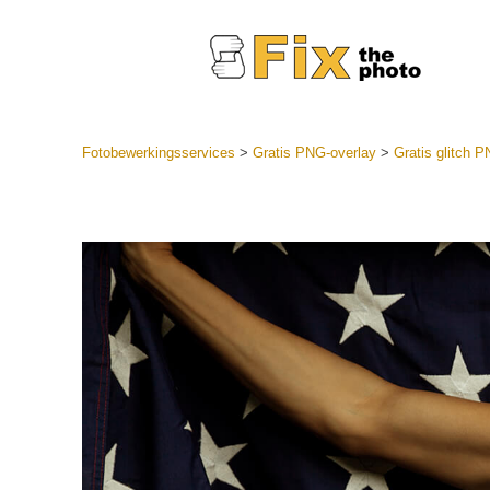
Fotobewerkingsservices
>
Gratis PNG-overlay
>
Gratis glitch 
Lightroom
LR-vooraf
Portr
collecties
Voorinste
aanbiedin
Mobiele v
Trouwf