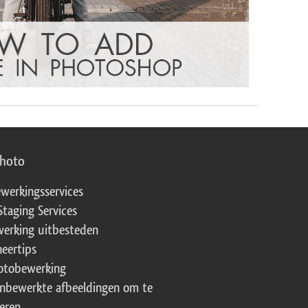
photo
werkingsservices
Staging Services
erking uitbesteden
eertips
fotobewerking
onbewerkte afbeeldingen om te
eren