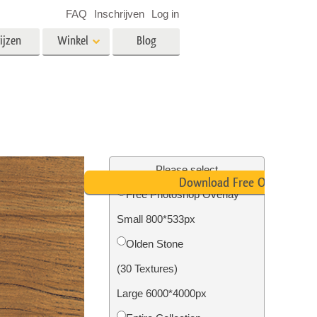
FAQ
Inschrijven
Log in
ijzen
Winkel
Blog
es
Video
LUT's voor videobewerking
Professionele video-overlays
rking
Fotobewerking van onroerend
goed
Please select
Download Free Overlay
n
Free Photoshop Overlay
Small 800*533px
Foto Restauratie
Olden Stone
(30 Textures)
Large 6000*4000px