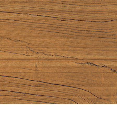
tfoto's bewerken
Sieraden Fotobewerking
AI-trainingsgegeve