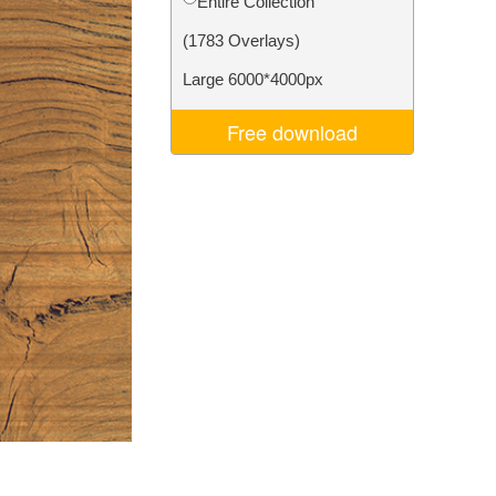
Entire Collection
ns
Video Editing Services
(1783 Overlays)
Large 6000*4000px
Free download