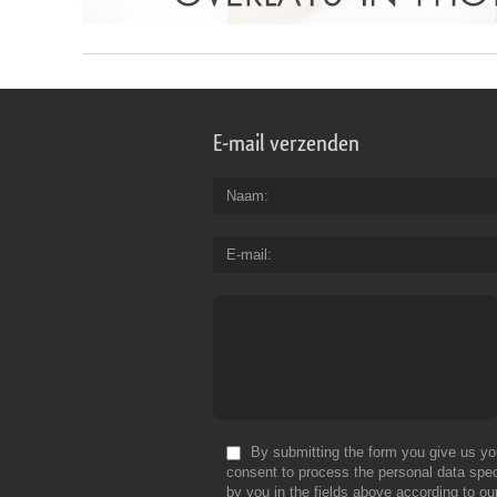
E-mail verzenden
Naam
E-mail
By submitting the form you give us yo
consent to process the personal data spec
by you in the fields above according to ou