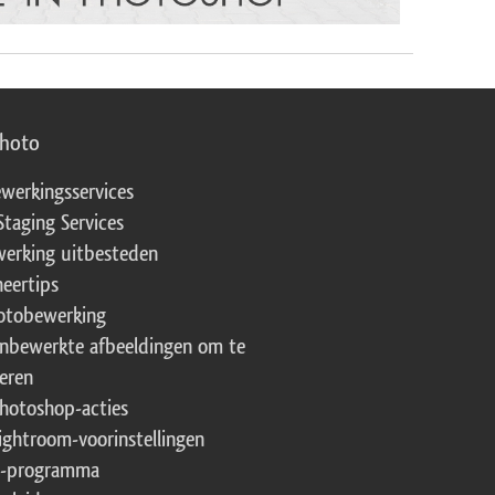
photo
werkingsservices
Staging Services
erking uitbesteden
eertips
fotobewerking
onbewerkte afbeeldingen om te
eren
Photoshop-acties
Lightroom-voorinstellingen
te-programma