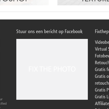
Stuur ons een bericht op Facebook
Fixthe
Videobe
Virtual 
Fotobew
Retouch
Gratis 
Gratis 
retouch
Gratis 
Gratis 
ur
Affilia
ified
r