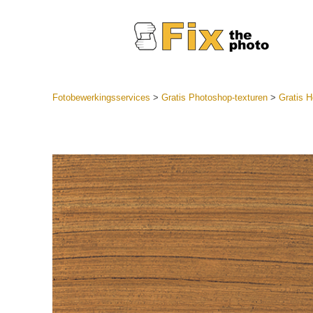
Fotobewerkingsservices
>
Gratis Photoshop-texturen
>
Gratis H
Lightroom
LR-vooraf
Portr
collecties
Voorinste
aanbiedin
Mobiele v
Trouwf