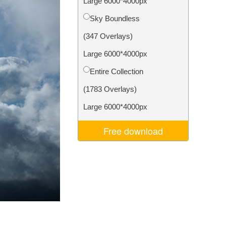
Large 6000*4000px
ns
Video Editing Services
Sky Boundless
(347 Overlays)
Large 6000*4000px
Entire Collection
(1783 Overlays)
Large 6000*4000px
Free download