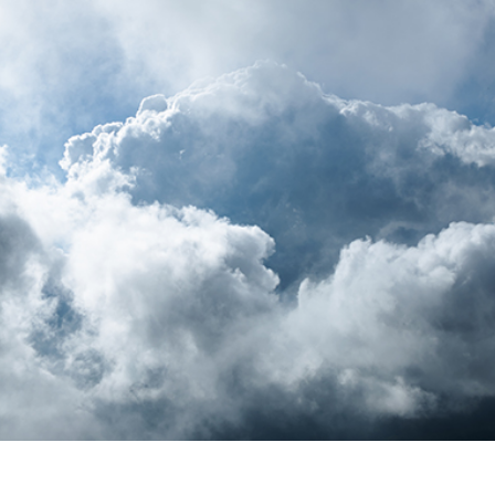
tfoto's bewerken
Sieraden Fotobewerking
AI-trainingsgegeve