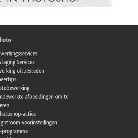
photo
werkingsservices
Staging Services
erking uitbesteden
eertips
fotobewerking
onbewerkte afbeeldingen om te
eren
Photoshop-acties
Lightroom-voorinstellingen
te-programma