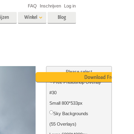
FAQ
Inschrijven
Log in
ijzen
Winkel
Blog
es
Video
LUT's voor videobewerking
Professionele video-overlays
rking
Fotobewerking van onroerend
goed
Please select
Download Free
n
Free Photoshop Overlay
#30
Foto Restauratie
Small 800*533px
Sky Backgrounds
(55 Overlays)