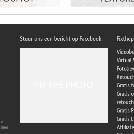
Stuur ons een bericht op Facebook
Fixthe
Videobe
Virtual 
Fotobew
Retouch
Gratis 
Gratis 
retouch
Gratis 
Gratis 
ur
Affilia
ified
r