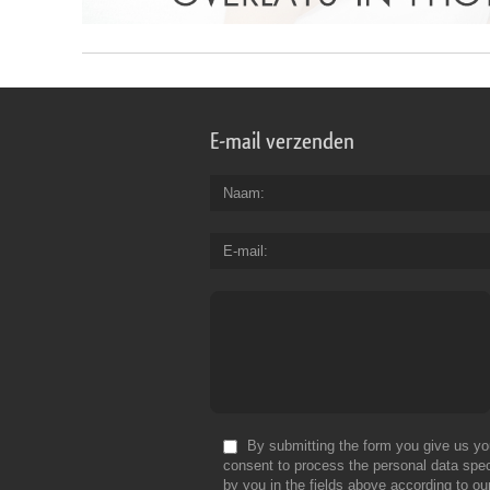
E-mail verzenden
Naam
E-mail
By submitting the form you give us yo
consent to process the personal data spec
by you in the fields above according to ou