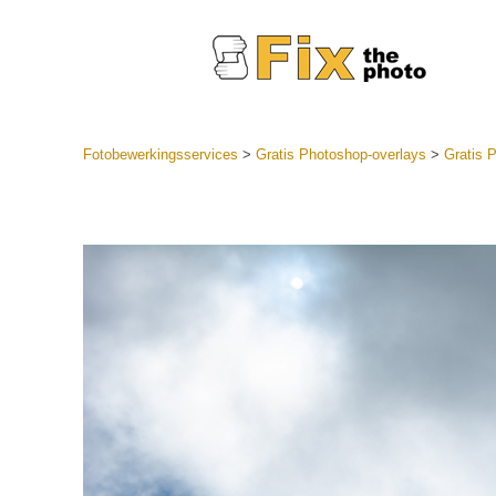
Fotobewerkingsservices
>
Gratis Photoshop-overlays
>
Gratis 
Lightroom
LR-vooraf
Portr
collecties
Voorinste
aanbiedin
Mobiele v
Trouwf