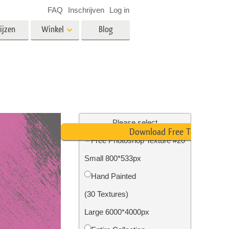
FAQ
Inschrijven
Log in
ijzen
Winkel
Blog
es
Video
LUT's voor videobewerking
Professionele video-overlays
rking
Fotobewerking van onroerend
goed
Please select
Download Free Texture
n
Free Photoshop Texture #20
Small 800*533px
Foto Restauratie
Hand Painted
(30 Textures)
Large 6000*4000px