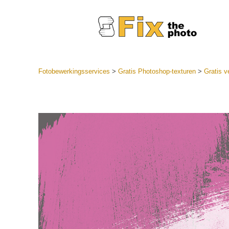
Fotobewerkingsservices
>
Gratis Photoshop-texturen
>
Gratis v
Lightroom
LR-vooraf
Portr
collecties
Voorinste
aanbiedin
Mobiele v
Trouwf