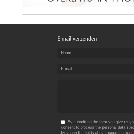
E-mail verzenden
Naam
E-mail
By submitting the form you give us yo
consent to process the personal data spec
by you in the fields above according to ou