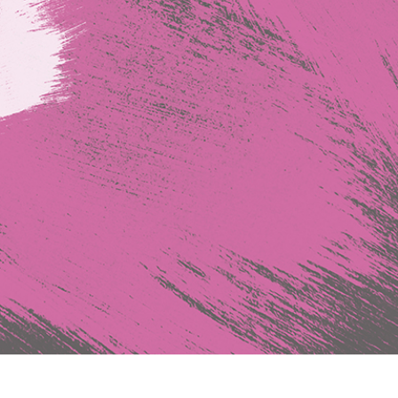
tfoto's bewerken
Sieraden Fotobewerking
AI-trainingsgegeve