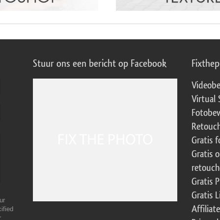
Stuur ons een bericht op Facebook
Fixthe
Videobe
Virtual 
Fotobew
Retouch
Gratis 
Gratis 
retouch
Gratis 
Gratis 
ur
Affilia
ified
r