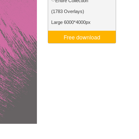
Entire Collection
ns
Video Editing Services
(1783 Overlays)
Large 6000*4000px
Free download