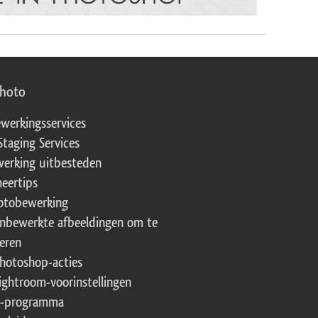
photo
werkingsservices
Staging Services
erking uitbesteden
eertips
fotobewerking
onbewerkte afbeeldingen om te
eren
Photoshop-acties
Lightroom-voorinstellingen
te-programma