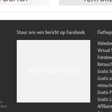
Stuur ons een bericht op Facebook
Fixthe
Videobe
Virtual 
Fotobew
Retouch
Gratis 
Gratis 
retouch
Gratis 
Gratis 
ur
Affilia
ified
r