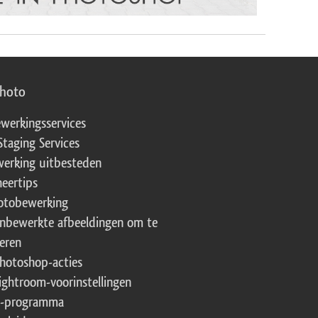
photo
werkingsservices
Staging Services
erking uitbesteden
eertips
fotobewerking
onbewerkte afbeeldingen om te
eren
Photoshop-acties
Lightroom-voorinstellingen
te-programma