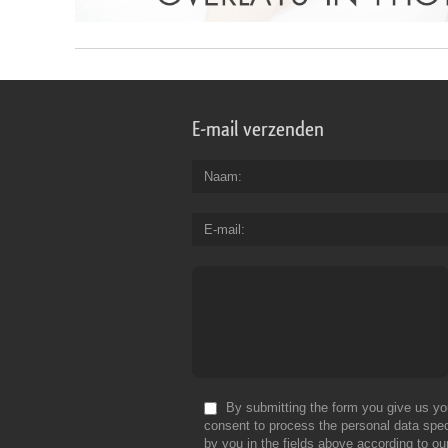
E-mail verzenden
Naam
E-mail
By submitting the form you give us yo
consent to process the personal data spec
by you in the fields above according to ou