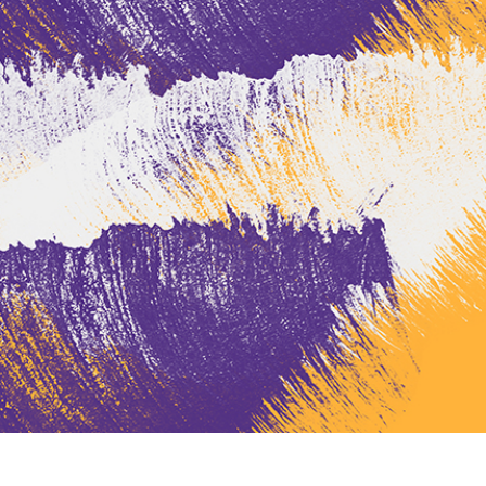
tfoto's bewerken
Sieraden Fotobewerking
AI-trainingsgegeve