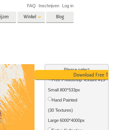
FAQ
Inschrijven
Log in
ijzen
Winkel
Blog
es
Video
LUT's voor videobewerking
Professionele video-overlays
rking
Fotobewerking van onroerend
goed
Please select
Download Free Texture
n
Free Photoshop Texture #19
Small 800*533px
Foto Restauratie
Hand Painted
(30 Textures)
Large 6000*4000px