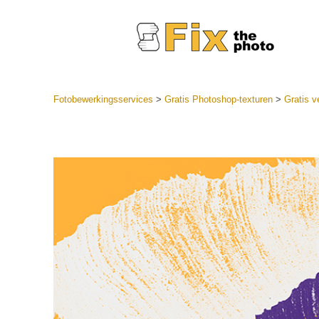
Fotobewerkingsservices
>
Gratis Photoshop-texturen
>
Gratis v
Lightroom
LR-vooraf
Portr
collecties
Voorinste
aanbiedin
Mobiele v
Trouwf