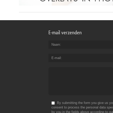
E-mail verzenden
Naam
E-mail
By submitting the form you give us yo
consent to process the personal data spec
by you in the fields above according to ou