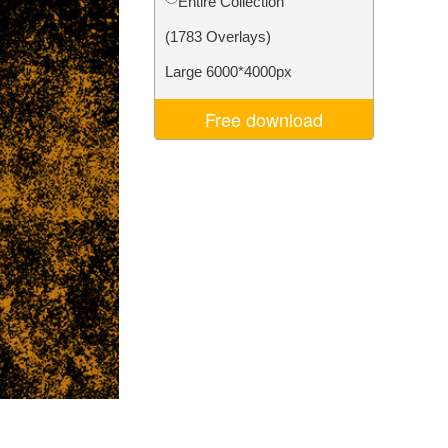
Entire Collection
ns
Video Editing Services
(1783 Overlays)
Large 6000*4000px
Free download