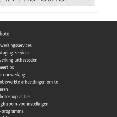
photo
werkingsservices
Staging Services
erking uitbesteden
eertips
fotobewerking
onbewerkte afbeeldingen om te
eren
Photoshop-acties
Lightroom-voorinstellingen
te-programma