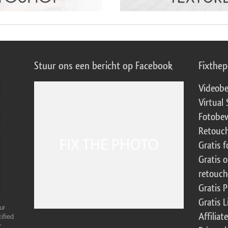
Stuur ons een bericht op Facebook
Fixthe
Videobe
Virtual 
Fotobew
Retouch
Gratis 
Gratis 
retouch
Gratis 
Gratis 
ur
Affilia
ified
r