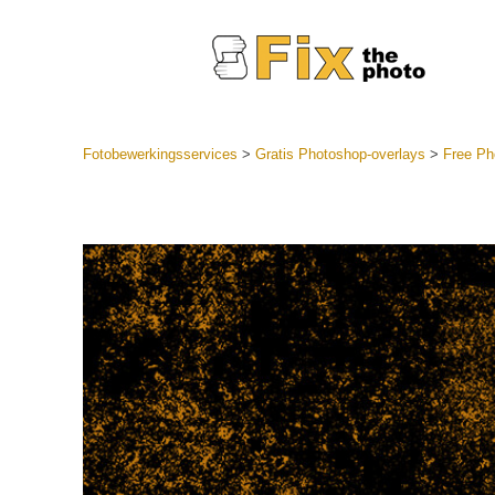
Fotobewerkingsservices
>
Gratis Photoshop-overlays
>
Free Ph
Lightroom
LR-vooraf
Portr
collecties
Voorinste
aanbiedin
Mobiele v
Trouwf