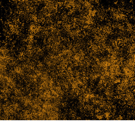
tfoto's bewerken
Sieraden Fotobewerking
AI-trainingsgegeve