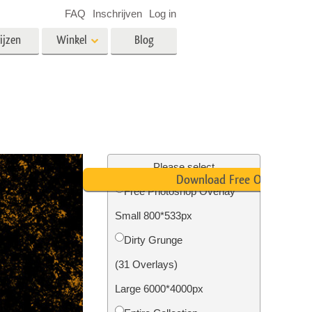
FAQ
Inschrijven
Log in
ijzen
Winkel
Blog
es
Video
LUT's voor videobewerking
Professionele video-overlays
rking
Fotobewerking van onroerend
goed
Please select
Download Free Overlay
n
Free Photoshop Overlay
Small 800*533px
Foto Restauratie
Dirty Grunge
(31 Overlays)
Large 6000*4000px