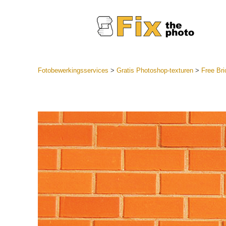
Fotobewerkingsservices
>
Gratis Photoshop-texturen
>
Free Bri
Lightroom
LR-vooraf
Portr
collecties
Voorinste
aanbiedin
Mobiele v
Trouwf