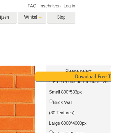
FAQ
Inschrijven
Log in
ijzen
Winkel
Blog
es
Video
LUT's voor videobewerking
Professionele video-overlays
rking
Fotobewerking van onroerend
goed
Please select
Download Free Texture
n
Free Photoshop Texture #25
Small 800*533px
Foto Restauratie
Brick Wall
(30 Textures)
Large 6000*4000px