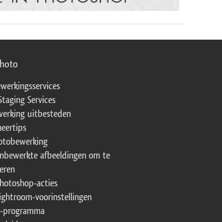
photo
werkingsservices
Staging Services
erking uitbesteden
eertips
fotobewerking
onbewerkte afbeeldingen om te
eren
Photoshop-acties
Lightroom-voorinstellingen
te-programma