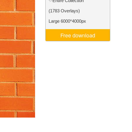
Entire Collection
ns
Video Editing Services
(1783 Overlays)
Large 6000*4000px
Free download