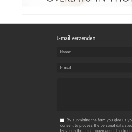
E-mail verzenden
Naam
E-mail
By submitting the form you give us yo
consent to process the personal data spec
by you in the fields above according to ou