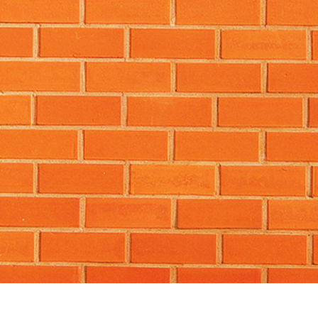
tfoto's bewerken
Sieraden Fotobewerking
AI-trainingsgegeve