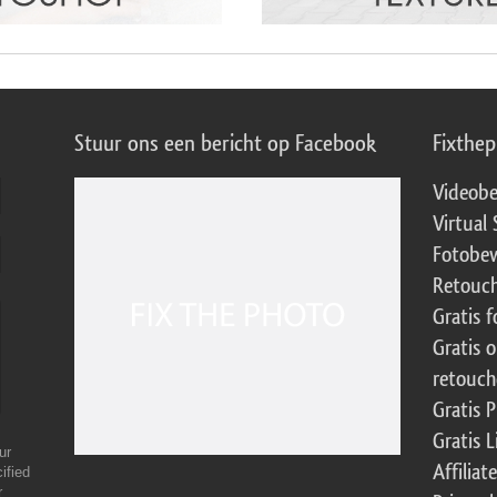
Stuur ons een bericht op Facebook
Fixthe
Videobe
Virtual 
Fotobew
Retouch
Gratis 
Gratis 
retouch
Gratis 
Gratis 
ur
Affilia
ified
r