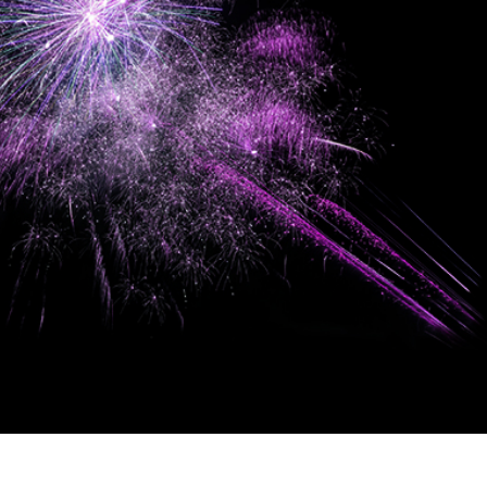
tfoto's bewerken
Sieraden Fotobewerking
AI-trainingsgegeve