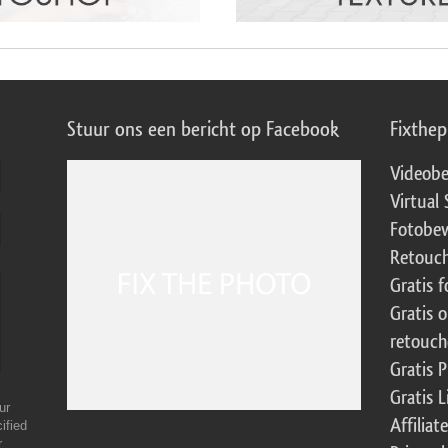
Stuur ons een bericht op Facebook
Fixthe
Videobe
Virtual 
Fotobew
Retouch
Gratis 
Gratis 
retouch
Gratis 
Gratis 
ur
Affilia
ified
r