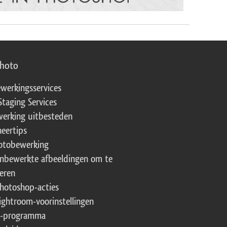
photo
werkingsservices
Staging Services
erking uitbesteden
eertips
fotobewerking
onbewerkte afbeeldingen om te
eren
Photoshop-acties
Lightroom-voorinstellingen
te-programma