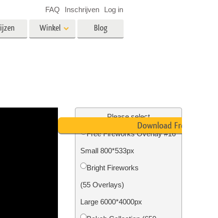
FAQ
Inschrijven
Log in
ijzen
Winkel
Blog
es
Video
LUT's voor videobewerking
Professionele video-overlays
rking
Fotobewerking van onroerend
goed
Please select
Download Free
n
Free Fireworks Overlay #16
Small 800*533px
Foto Restauratie
Bright Fireworks
(55 Overlays)
Large 6000*4000px