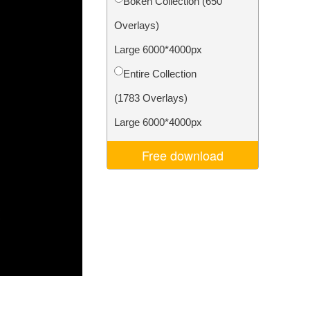
Bokeh Collection (650
ns
Video Editing Services
Overlays)
Large 6000*4000px
Entire Collection
(1783 Overlays)
Large 6000*4000px
Free download