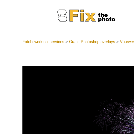
Fotobewerkingsservices
>
Gratis Photoshop-overlays
>
Vuurwer
Lightroom
LR-vooraf
Portr
collecties
Voorinste
aanbiedin
Mobiele v
Trouwf