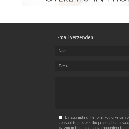
E-mail verzenden
Naam
E-mail
By submitting the form you give us yo
consent to process the personal data spec
by you in the fields above according to ou