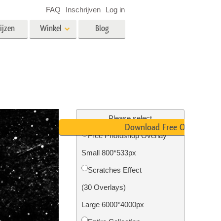
FAQ
Inschrijven
Log in
ijzen
Winkel
Blog
es
Video
LUT's voor videobewerking
Professionele video-overlays
rking
Fotobewerking van onroerend
goed
Please select
Download Free Overlay
n
Free Photoshop Overlay
Small 800*533px
Foto Restauratie
Scratches Effect
(30 Overlays)
Large 6000*4000px