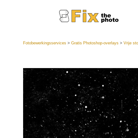
Fotobewerkingsservices
>
Gratis Photoshop-overlays
>
Vrije st
Lightroom
LR-vooraf
Portr
collecties
Voorinste
aanbiedin
Mobiele v
Trouwf