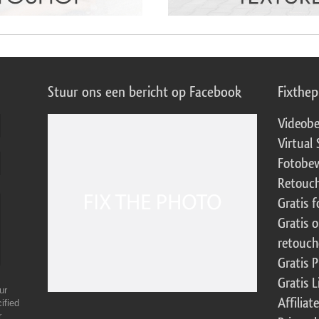
Stuur ons een bericht op Facebook
Fixthe
Videobe
Virtual 
Fotobew
Retouch
Gratis 
Gratis 
retouch
Gratis 
Gratis 
ur
Affilia
ified
r