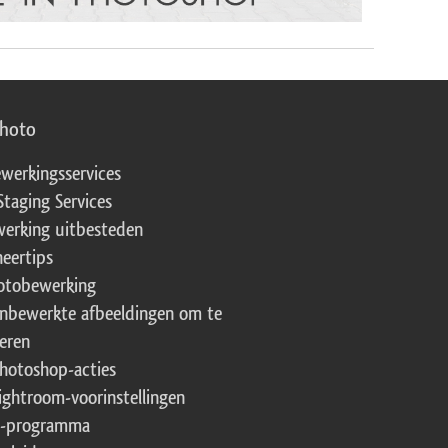
photo
werkingsservices
Staging Services
erking uitbesteden
eertips
fotobewerking
onbewerkte afbeeldingen om te
eren
Photoshop-acties
Lightroom-voorinstellingen
te-programma