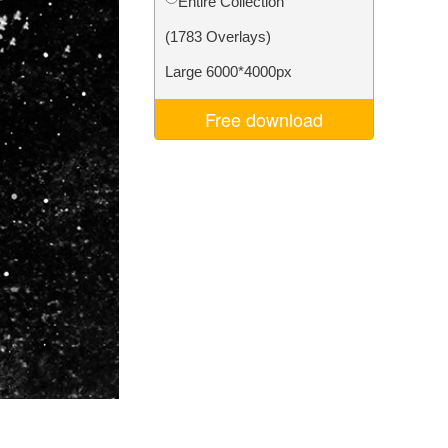
Entire Collection
ns
Video Editing Services
(1783 Overlays)
Large 6000*4000px
Free download