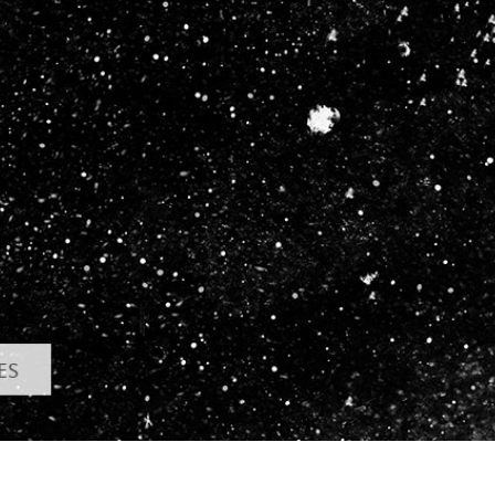
tfoto's bewerken
Sieraden Fotobewerking
AI-trainingsgegeve