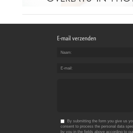
E-mail verzenden
Naam
E-mail
By submitting the form you give us yo
consent to process the personal data spec
by you in the fields above according to ou