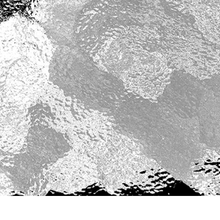
tfoto's bewerken
Sieraden Fotobewerking
AI-trainingsgegeve