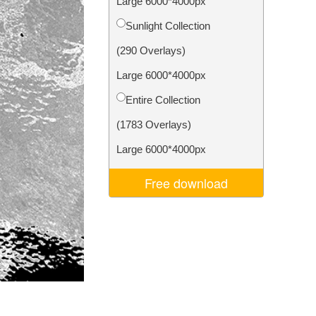
Large 6000*4000px
ns
Video Editing Services
Sunlight Collection
(290 Overlays)
Large 6000*4000px
Entire Collection
(1783 Overlays)
Large 6000*4000px
Free download