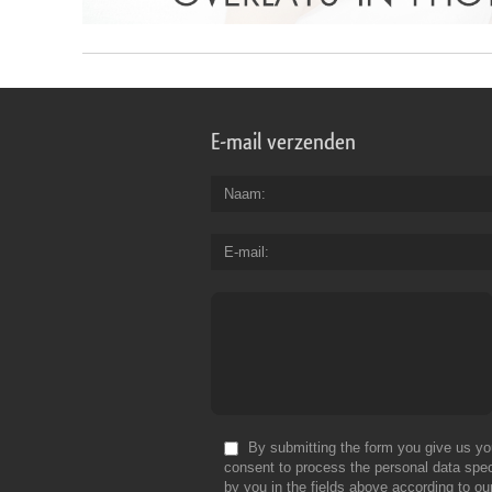
E-mail verzenden
Naam
E-mail
By submitting the form you give us yo
consent to process the personal data spec
by you in the fields above according to ou