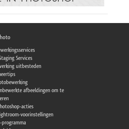
photo
werkingsservices
Staging Services
erking uitbesteden
eertips
fotobewerking
onbewerkte afbeeldingen om te
eren
Photoshop-acties
Lightroom-voorinstellingen
te-programma