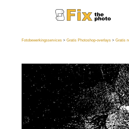
Fotobewerkingsservices
>
Gratis Photoshop-overlays
>
Gratis n
Lightroom
LR-vooraf
Portr
collecties
Voorinste
aanbiedin
Mobiele v
Trouwf