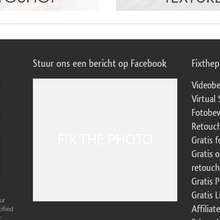
Stuur ons een bericht op Facebook
Fixthe
Videobe
Virtual 
Fotobew
Retouch
Gratis 
Gratis 
retouch
Gratis 
Gratis 
ur
Affilia
ified
r