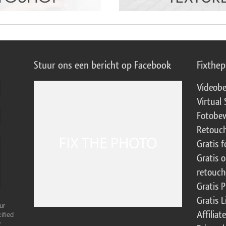
Stuur ons een bericht op Facebook
Fixthe
Videobe
Virtual 
Fotobew
Retouch
Gratis 
Gratis 
retouch
Gratis 
Gratis 
ur
Affilia
ified
r