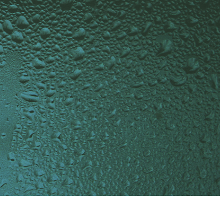
tfoto's bewerken
Sieraden Fotobewerking
AI-trainingsgegeve