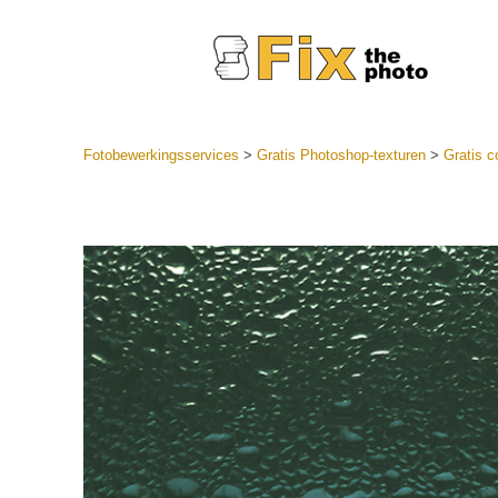
Fotobewerkingsservices
>
Gratis Photoshop-texturen
>
Gratis c
Lightroom
LR-vooraf
Portr
collecties
Voorinste
aanbiedin
Mobiele v
Trouwf