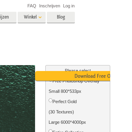
FAQ
Inschrijven
Log in
ijzen
Winkel
Blog
es
Video
LUT's voor videobewerking
Professionele video-overlays
rking
Fotobewerking van onroerend
goed
Please select
Download Free Overlay
n
Free Photoshop Overlay
Small 800*533px
Foto Restauratie
Perfect Gold
(30 Textures)
Large 6000*4000px