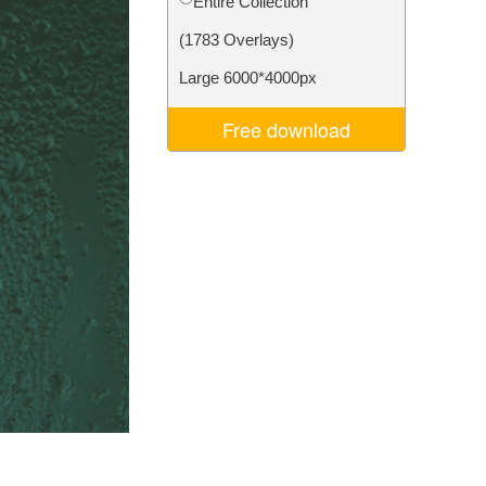
Entire Collection
ns
Video Editing Services
(1783 Overlays)
Large 6000*4000px
Free download