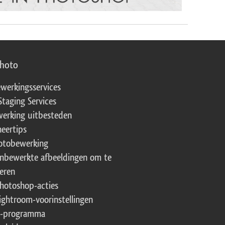
photo
werkingsservices
Staging Services
erking uitbesteden
eertips
fotobewerking
onbewerkte afbeeldingen om te
eren
Photoshop-acties
Lightroom-voorinstellingen
te-programma