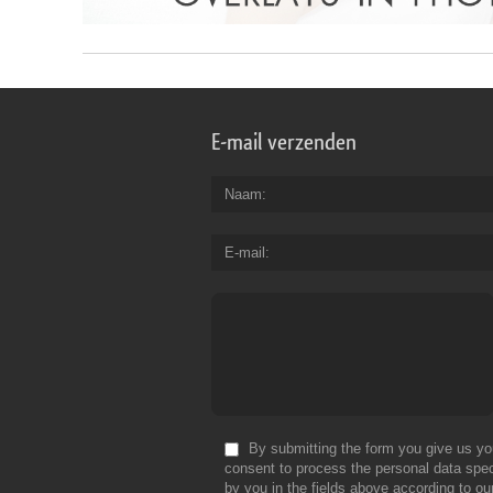
E-mail verzenden
Naam
E-mail
By submitting the form you give us yo
consent to process the personal data spec
by you in the fields above according to ou