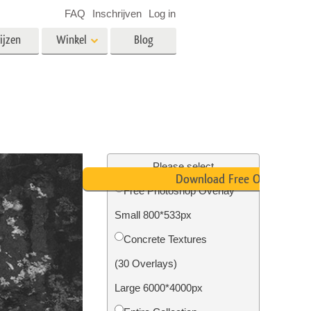
FAQ
Inschrijven
Log in
ijzen
Winkel
Blog
es
Video
LUT's voor videobewerking
Professionele video-overlays
rking
Fotobewerking van onroerend
goed
Please select
Download Free Overlay
n
Free Photoshop Overlay
Small 800*533px
Foto Restauratie
Concrete Textures
(30 Overlays)
Large 6000*4000px