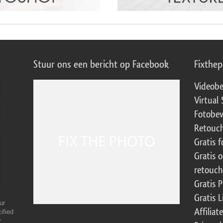
Stuur ons een bericht op Facebook
Fixthe
Videobe
Virtual 
Fotobew
Retouch
Gratis 
Gratis 
retouch
Gratis 
Gratis 
ur
Affilia
ified
r