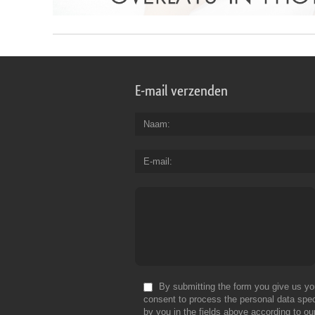
E-mail verzenden
Naam
E-mail
By submitting the form you give us yo
consent to process the personal data spec
by you in the fields above according to ou