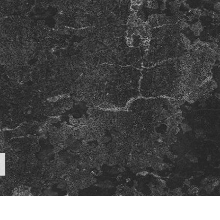
tfoto's bewerken
Sieraden Fotobewerking
AI-trainingsgegeve