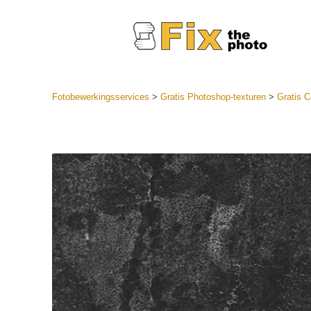
Fotobewerkingsservices
>
Gratis Photoshop-texturen
>
Gratis C
Lightroom
LR-vooraf
Portr
collecties
Voorinste
aanbiedin
Mobiele v
Trouwf