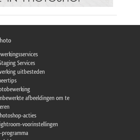
photo
werkingsservices
Staging Services
erking uitbesteden
eertips
fotobewerking
onbewerkte afbeeldingen om te
eren
Photoshop-acties
Lightroom-voorinstellingen
te-programma