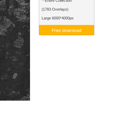
Entire Collection
ns
Video Editing Services
(1783 Overlays)
Large 6000*4000px
Free download