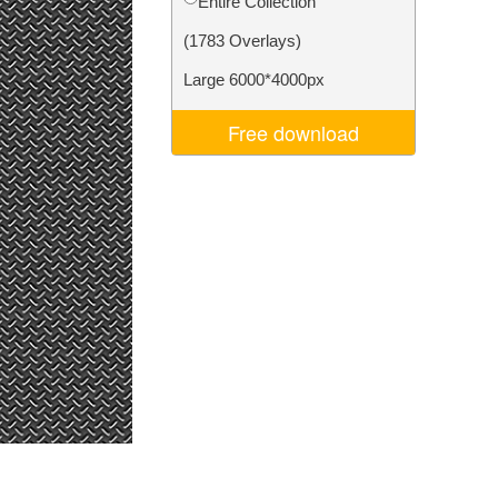
Entire Collection
ns
Video Editing Services
(1783 Overlays)
Large 6000*4000px
Free download