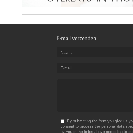
E-mail verzenden
Naam
E-mail
By submitting the form you give us yo
consent to process the personal data spec
by you in the fields above according to ou