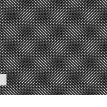
tfoto's bewerken
Sieraden Fotobewerking
AI-trainingsgegeve