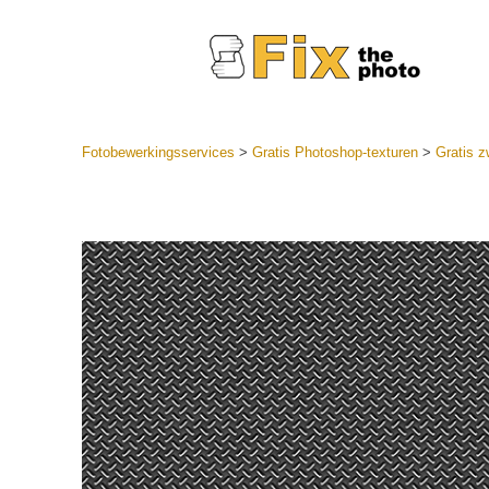
Fotobewerkingsservices
>
Gratis Photoshop-texturen
>
Gratis z
Lightroom
LR-vooraf
Portr
collecties
Voorinste
aanbiedin
Mobiele v
Trouwf