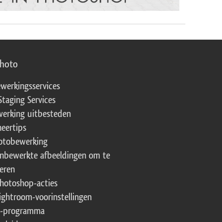
photo
werkingsservices
Staging Services
erking uitbesteden
eertips
fotobewerking
onbewerkte afbeeldingen om te
eren
Photoshop-acties
Lightroom-voorinstellingen
te-programma