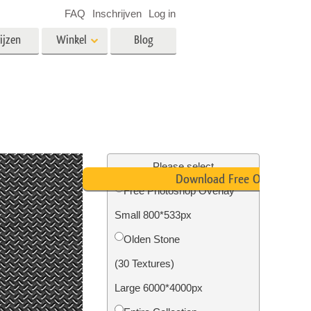
FAQ
Inschrijven
Log in
ijzen
Winkel
Blog
es
Video
LUT's voor videobewerking
Professionele video-overlays
rking
Fotobewerking van onroerend
goed
Please select
Download Free Overlay
n
Free Photoshop Overlay
Small 800*533px
Foto Restauratie
Olden Stone
(30 Textures)
Large 6000*4000px