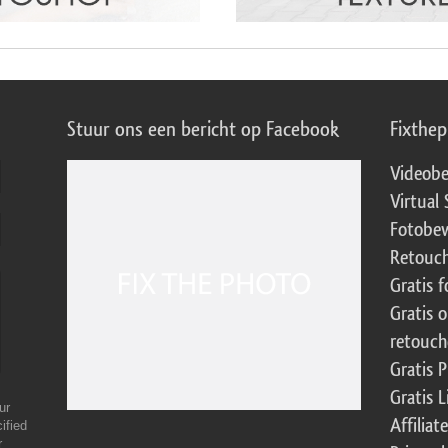
Stuur ons een bericht op Facebook
Fixthe
Videobe
Virtual 
Fotobew
Retouch
Gratis 
Gratis 
retouch
Gratis 
Gratis 
ur
Affilia
ified
r