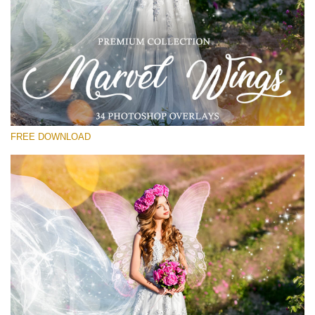
選んでください
Free PNG Overlay #12
Small 800*533px
Marvel Wings
(34 Overlays)
FREE DOWNLOAD
Large 4000*5000px
Sunlight Collection
(290 Overlays)
Large 6000*4000px
Entire Collection
(1783 Overlays)
Large 6000*4000px