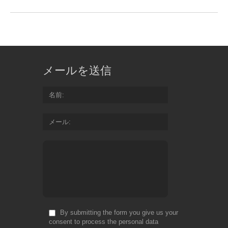
メールを送信
名前
メール
By submitting the form you give us your
consent to process the personal data