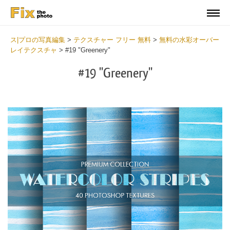
ス|プロの写真編集
>
テクスチャー フリー 無料
>
無料の水彩オーバー
レイテクスチャ
>
#19 "Greenery"
#19 "Greenery"
Do
Fr
Ov