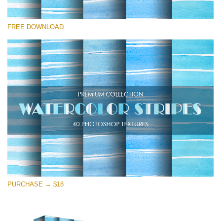
選んでください
FREE DOWNLOAD
Free Photoshop Overlay
Small 800*533px
Stripes Watercolor
(25 Textures)
Large 6000*4000px
Entire Collection
(1783 Overlays)
Large 6000*4000px
無料ダウンロード
PURCHASE → $18