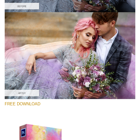
選んでください
Free Photoshop Overlay #4
Small 800*589px
Lightcoral Watercolar
(33 Overlays)
Large 6000*4000px
FREE DOWNLOAD
Luxury Wedding
(373 Overlays)
Large 6000*4000px