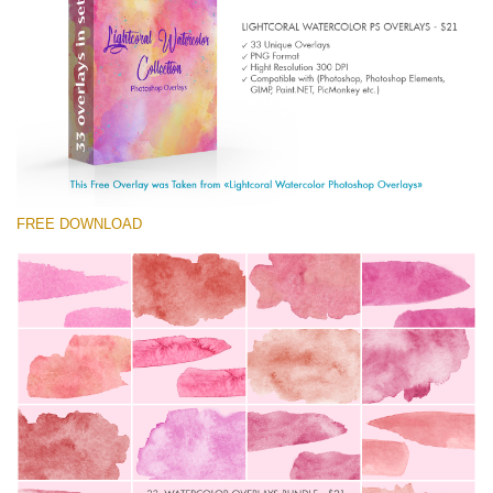
Entire Collection
(1783 Overlays)
Large 6000*4000px
無料ダウンロード
FREE DOWNLOAD