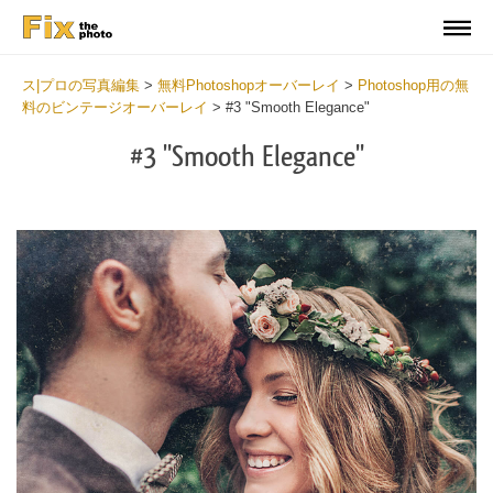
ス|プロの写真編集
>
無料Photoshopオーバーレイ
>
Photoshop用の無
料のビンテージオーバーレイ
>
#3 "Smooth Elegance"
#3 "Smooth Elegance"
Do
Fr
Ov