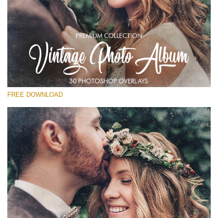
選んでください
Free Photoshop Overlay
Small 800*533px
Vintage Photo Album
(30 Overlays)
FREE DOWNLOAD
Large 6000*4000px
Entire Collection
(1783 Overlays)
Large 6000*4000px
無料ダウンロード