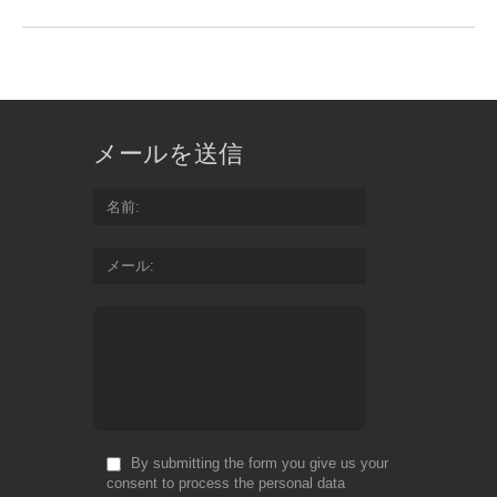
メールを送信
名前
メール
By submitting the form you give us your
consent to process the personal data