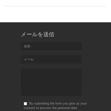
メールを送信
名前
メール
By submitting the form you give us your
consent to process the personal data