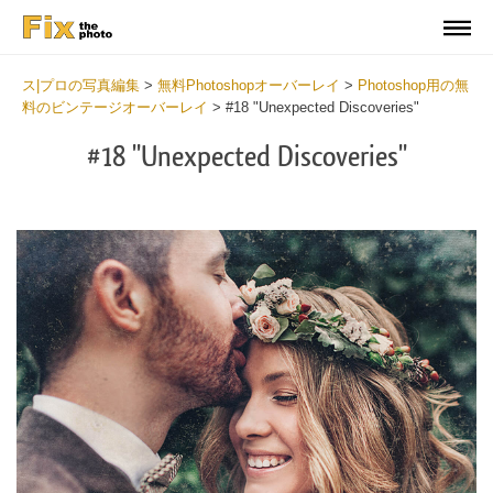
ス|プロの写真編集
>
無料Photoshopオーバーレイ
>
Photoshop用の無
料のビンテージオーバーレイ
>
#18 "Unexpected Discoveries"
#18 "Unexpected Discoveries"
Do
Fr