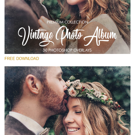
選んでください
Free Vintage Overlay #18
Small 800*533px
Vintage Photo Album
(30 Overlays)
FREE DOWNLOAD
Large 6000*4000px
Light Sparkling
(740 Overlays)
Large 6000*4000px
Entire Collection
(1783 Overlays)
Large 6000*4000px