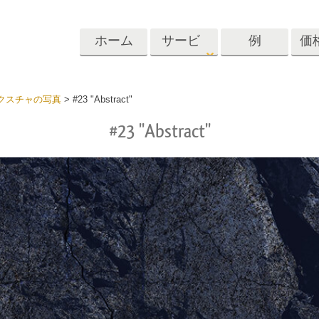
ホーム
サービ
例
価
ス
Lightroom
Photoshop
Templat
クスチャの写真
>
#23 "Abstract"
#23 "Abstract"
roomのプリセット
Photoshopアクション
テンプレート
リセットコレクシ
Photoshopブラシ
マーケティング
ショットレタッチ
ボディレタッチ
赤ちゃんの写真レ
体
プレート
サービス
する
Photoshopオーバーレイ
ディールプリ
バレンタインデ
Photoshopテクスチャ
ード
Psアクションコレクシ
ルコレクショ
結婚式招待状
ョン全体
子供の誕生日の
Psはコレクション全体
の写真編集サービ
AIが生成した衣料品モデ
画像操作料理
状
をオーバーレイしま
ス
ル
す