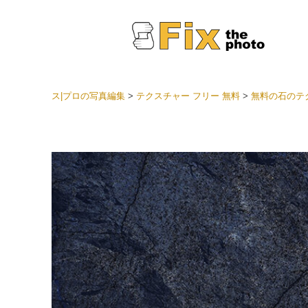
ス|プロの写真編集
>
テクスチャー フリー 無料
>
無料の石のテ
Light
LRプ
ヘッド
ョン全
ベスト
セット
モバイ
ン
結婚式