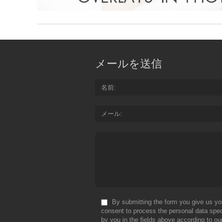
メールを送信
名前
メール
By submitting the form you give us yo
consent to process the personal data spec
by you in the fields above according to ou