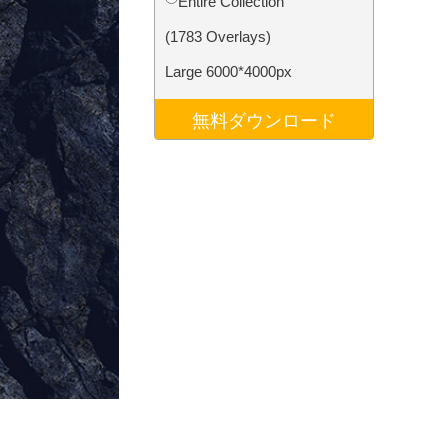
Entire Collection
データ
Video Editing Services
(1783 Overlays)
Large 6000*4000px
無料ダウンロード