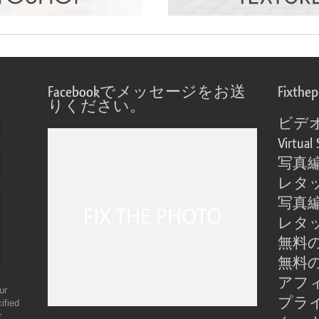
Facebookでメッセージをお送
Fixthe
りください。
ビデ
Virtual 
写真
レタ
写真
レタ
無料の
無料の
アフ
ur
プラ
ified
r