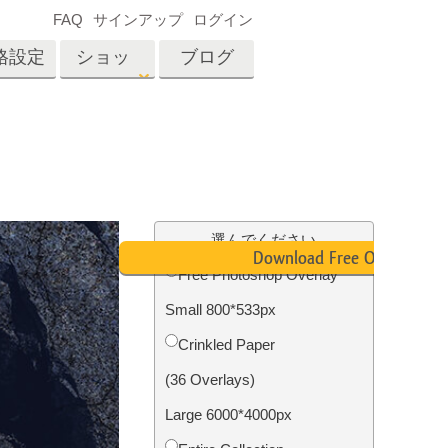
FAQ
サインアップ
ログイン
格設定
ショッ
ブログ
プ
es
Video
プロフェッショナル
LUT
テン
タッチ
不動産写真編集
ビデオオーバーレイ
選んでください
ーカ
Download Free Overlay
Free Photoshop Overlay
Small 800*533px
招待
内容
写真入力アプリケーショ
Сrinkled Paper
ン内容
(36 Overlays)
Large 6000*4000px