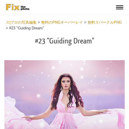
ス|プロの写真編集
>
無料のPNGオーバーレイ
>
無料スパークルPNG
>
#23 "Guiding Dream"
#23 "Guiding Dream"
Do
Fr
PN