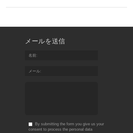
メールを送信
名前
メール
By submitting the form you give us your
consent to process the personal data