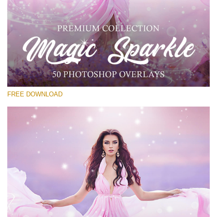
選んでください
Free PNG Overlay #23
Small 800*533px
Magic Sparkle
(216 Overlays)
FREE DOWNLOAD
Large 6000*4000px
Luxury Wedding
(373 Overlays)
Large 6000*4000px
Entire Collection
(1783 Overlays)
Large 6000*4000px