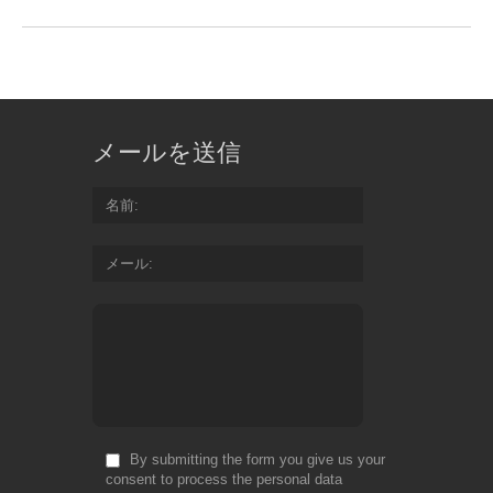
メールを送信
名前
メール
By submitting the form you give us your
consent to process the personal data