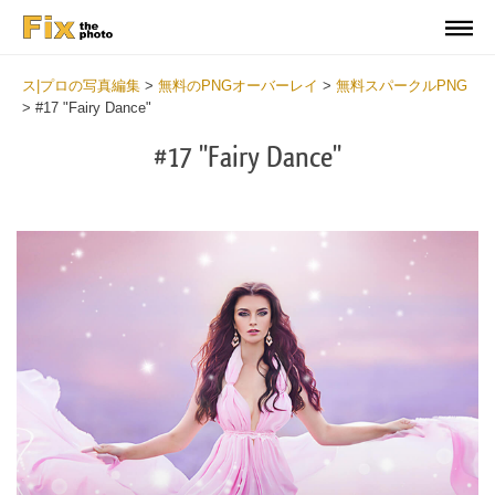
ス|プロの写真編集
>
無料のPNGオーバーレイ
>
無料スパークルPNG
>
#17 "Fairy Dance"
#17 "Fairy Dance"
Do
Fr
PN