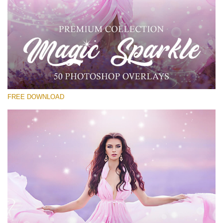
選んでください
Free PNG Overlay #17
Small 800*533px
Magic Sparkle
(216 Overlays)
FREE DOWNLOAD
Large 6000*4000px
Fairy Tale (344 Overlays)
Large 6000*4000px
Entire Collection
(1783 Overlays)
Large 6000*4000px
無料ダウンロード