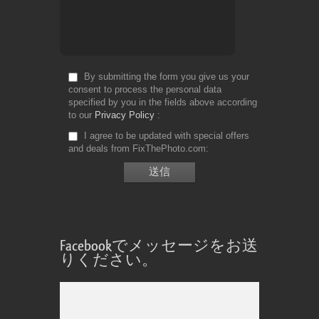
By submitting the form you give us your
consent to process the personal data
specified by you in the fields above according
to our
Privacy Policy
I agree to be updated with special offers
and deals from FixThePhoto.com
Facebookでメッセージをお送
りください。