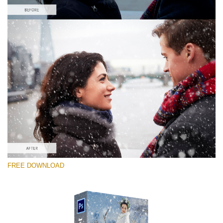
選んでください
Free PNG Overlay #1
Small 800*533px
Snowy Day (70 Overlays)
Large 6000*4000px
Sky Boundless
FREE DOWNLOAD
(347 Overlays)
Large 6000*4000px
Entire Collection