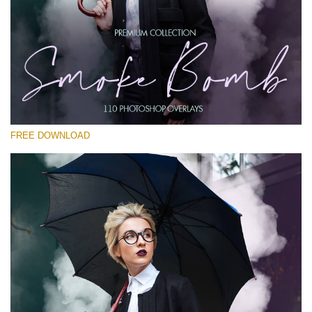
選んでください
Free PNG Overlay #22
Small 800*533px
Smoke Bomb
(110 Overlays)
FREE DOWNLOAD
Large 6000*4000px
Sunlight Collection
(290 Overlays)
Large 6000*4000px
Entire Collection
(1783 Overlays)
Large 6000*4000px