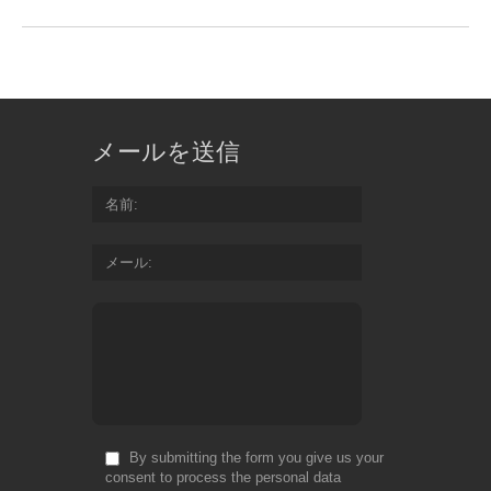
メールを送信
名前
メール
By submitting the form you give us your
consent to process the personal data