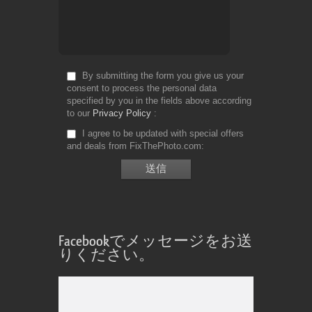
By submitting the form you give us your
consent to process the personal data
specified by you in the fields above according
to our
Privacy Policy
I agree to be updated with special offers
and deals from FixThePhoto.com
Facebookでメッセージをお送
りください。