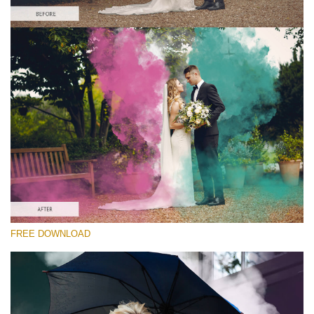
選んでください
Free PNG Overlay #2
Small 800*533px
Smoke Bomb
(110 Overlays)
Large 6000*4000px
4 Seasons (411 Overlays)
Large 6000*4000px
Entire Collection
FREE DOWNLOAD
(1783 Overlays)
Large 6000*4000px
無料ダウンロード