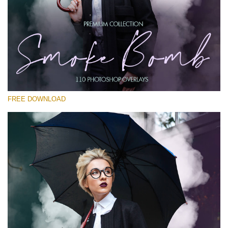
選んでください
Free PNG Overlay #17
Small 800*533px
Smoke Bomb
(110 Overlays)
FREE DOWNLOAD
Large 6000*4000px
Fairy Tale (344 Overlays)
Large 6000*4000px
Entire Collection
(1783 Overlays)
Large 6000*4000px
無料ダウンロード