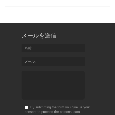
メールを送信
名前
メール
By submitting the form you give us your
consent to process the personal data