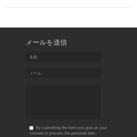
メールを送信
名前
メール
By submitting the form you give us your
consent to process the personal data