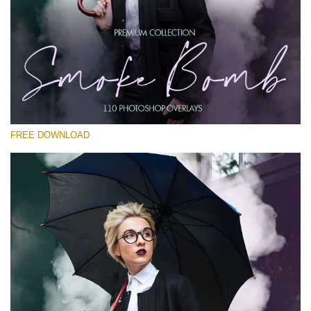
選んでください
Free PNG Overlay #14
Small 800*533px
Smoke Bomb
(110 Overlays)
FREE DOWNLOAD
Large 6000*4000px
Light Sparkling
(740 Overlays)
Large 6000*4000px
Entire Collection
(1783 Overlays)
Large 6000*4000px