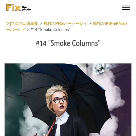
ス|プロの写真編集
>
無料のPNGオーバーレイ
>
無料の発煙弾PNGオ
ーバーレイ
>
#14 "Smoke Columns"
#14 "Smoke Columns"
Do
Fr
PN