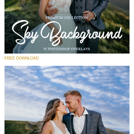
選んでください
Free Photoshop Overlay #11
Small 800*533px
Sky Background
(55 Overlays)
FREE DOWNLOAD
Large 6000*4000px
Sky Boundless
(347 Overlays)
Large 6000*4000px
Entire Collection
(1783 Overlays)
Large 6000*4000px