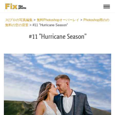
ス|プロの写真編集
>
無料Photoshopオーバーレイ
>
Photoshop用のの
無料の空の背景
>
#11 "Hurricane Season"
#11 "Hurricane Season"
Do
Fr
Ov