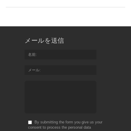
メールを送信
名前
メール
By submitting the form you give us your
consent to process the personal data