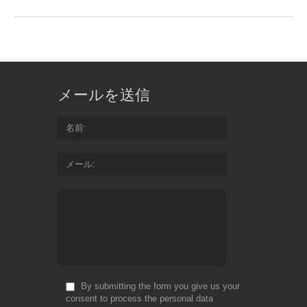
メールを送信
名前
メール
By submitting the form you give us your
consent to process the personal data