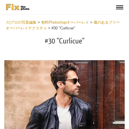
ス|プロの写真編集
>
無料Photoshopオーバーレイ
>
傷のあるフリー
オーバーレイテクスチャ
>
#30 "Curlicue"
#30 "Curlicue"
Do
Fr
Ov