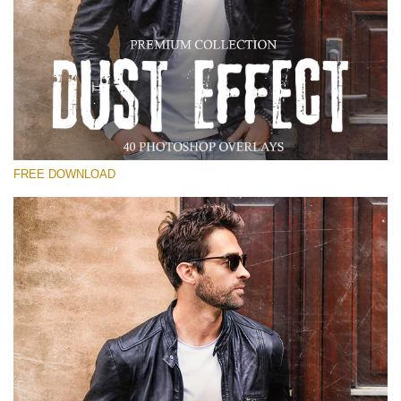
選んでください
Free Photoshop Overlay
Small 800*533px
Dust Effect
(40 Overlays)
FREE DOWNLOAD
Large 6000*4000px
Entire Collection
(1783 Overlays)
Large 6000*4000px
無料ダウンロード