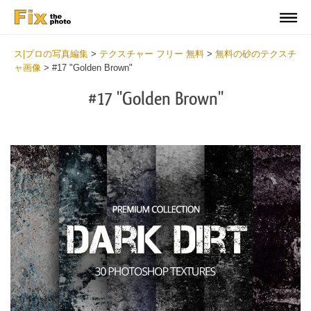
ス|プロの写真編集
>
テクスチャー フリー 無料
>
無料の砂のテクスチ
ャ画像
>
#17 "Golden Brown"
#17 "Golden Brown"
Do
Fr
Ov