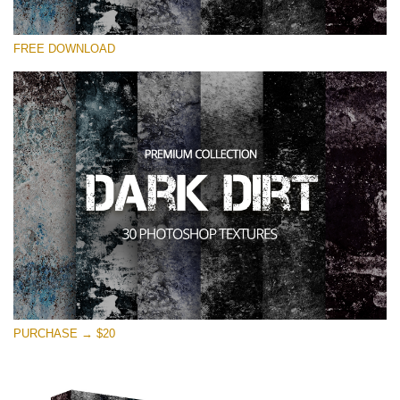
選んでください
FREE DOWNLOAD
Free Photoshop Overlay
Small 800*533px
Dark Dirt
(30 Overlays)
Large 6000*4000px
Entire Collection
(1783 Overlays)
Large 6000*4000px
無料ダウンロード
PURCHASE → $20