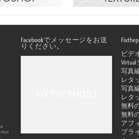
Facebookでメッセージをお送
Fixthe
りください。
ビデ
Virtual 
写真
レタ
写真
レタ
無料の
無料の
アフ
ur
プラ
ified
r