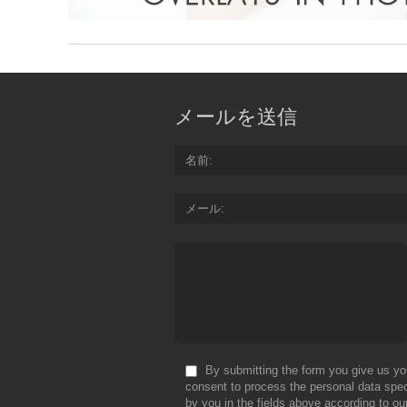
メールを送信
名前
メール
By submitting the form you give us yo
consent to process the personal data spec
by you in the fields above according to ou