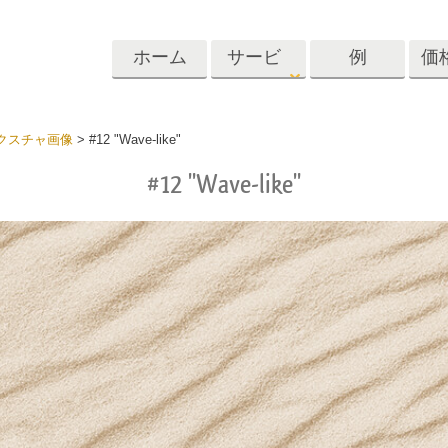
ホーム
サービ
例
価
ス
Lightroom
Photoshop
Templat
クスチャ画像
>
#12 "Wave-like"
#12 "Wave-like"
roomのプリセット
Photoshopアクション
テンプレート
リセットコレクシ
Photoshopブラシ
マーケティング
ショットレタッチ
ボディレタッチ
赤ちゃんの写真レ
体
プレート
サービス
する
Photoshopオーバーレイ
ディールプリ
バレンタインデ
Photoshopテクスチャ
ード
Psアクションコレクシ
ルコレクショ
結婚式招待状
ョン全体
子供の誕生日の
Psはコレクション全体
の写真編集サービ
AIが生成した衣料品モデ
画像操作料理
状
をオーバーレイしま
ス
ル
す