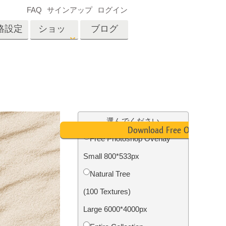
FAQ
サインアップ
ログイン
格設定
ショッ
ブログ
プ
es
Video
プロフェッショナル
LUT
テン
タッチ
不動産写真編集
ビデオオーバーレイ
選んでください
ーカ
Download Free Overlay
Free Photoshop Overlay
Small 800*533px
招待
内容
写真入力アプリケーショ
Natural Tree
ン内容
(100 Textures)
Large 6000*4000px