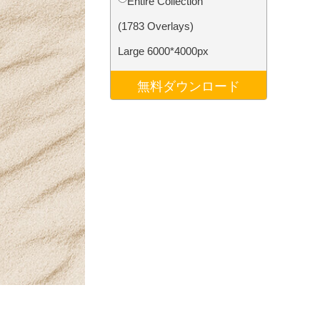
Entire Collection
データ
Video Editing Services
(1783 Overlays)
Large 6000*4000px
無料ダウンロード