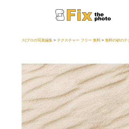
ス|プロの写真編集
>
テクスチャー フリー 無料
>
無料の砂のテ
Light
LRプ
ヘッド
ョン全
ベスト
セット
モバイ
ン
結婚式