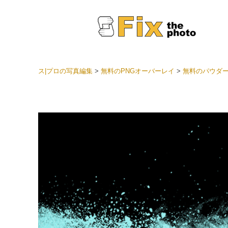
ス|プロの写真編集
>
無料のPNGオーバーレイ
>
無料のパウダー
Light
LRプ
ヘッド
ョン全
ベスト
セット
モバイ
ン
結婚式