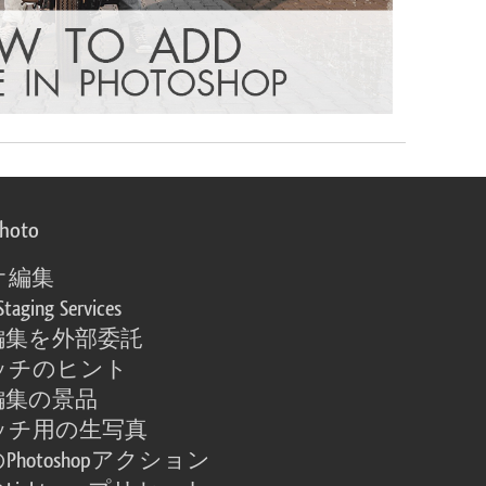
photo
オ編集
Staging Services
編集を外部委託
ッチのヒント
編集の景品
ッチ用の生写真
Photoshopアクション