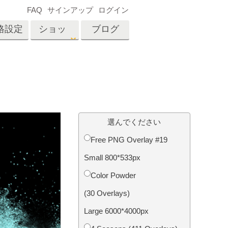
FAQ
サインアップ
ログイン
格設定
ショッ
ブログ
プ
es
Video
プロフェッショナル
LUT
テン
タッチ
不動産写真編集
ビデオオーバーレイ
選んでください
ーカ
Free PNG Overlay #19
Small 800*533px
招待
内容
写真入力アプリケーショ
Color Powder
ン内容
(30 Overlays)
Large 6000*4000px