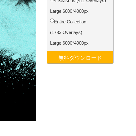
4 Seasons (411 Overlays)
データ
Video Editing Services
Large 6000*4000px
Entire Collection
(1783 Overlays)
Large 6000*4000px
無料ダウンロード