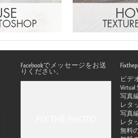
Facebookでメッセージをお送
Fixthe
りください。
ビデ
Virtual 
写真
レタ
写真
レタ
無料の