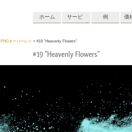
ホーム
サービ
例
価
ス
Lightroom
Photoshop
Templat
PNGオーバーレイ
>
#19 "Heavenly Flowers"
#19 "Heavenly Flowers"
roomのプリセット
Photoshopアクション
テンプレート
リセットコレクシ
Photoshopブラシ
マーケティング
ショットレタッチ
ボディレタッチ
赤ちゃんの写真レ
体
プレート
サービス
する
Photoshopオーバーレイ
ディールプリ
バレンタインデ
Photoshopテクスチャ
ード
Psアクションコレクシ
ルコレクショ
結婚式招待状
ョン全体
子供の誕生日の
Psはコレクション全体
の写真編集サービ
AIが生成した衣料品モデ
画像操作料理
状
をオーバーレイしま
ス
ル
す