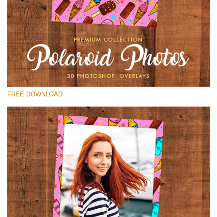
選んでください
Free Polaroid Overlay #23
Small 800*1027px
Polaroid Photos
(30 Overlays)
FREE DOWNLOAD
Large 6000*4000px
Light Sparkling
(740 Overlays)
Large 6000*4000px
Entire Collection
(1783 Overlays)
Large 6000*4000px