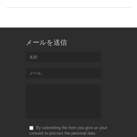
メールを送信
名前
メール
By submitting the form you give us your
consent to process the personal data