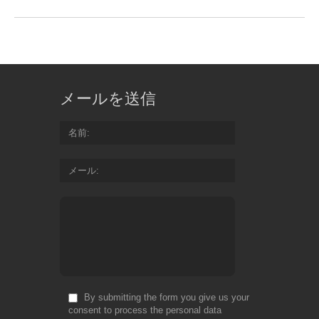
メールを送信
名前
メール
By submitting the form you give us your
consent to process the personal data