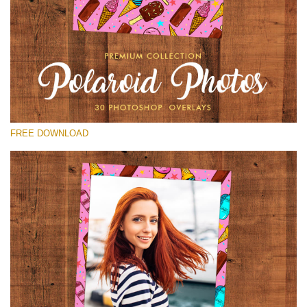
選んでください
Free Polaroid Overlay #21
Small 800*1027px
Polaroid Photos
(30 Overlays)
FREE DOWNLOAD
Large 6000*4000px
4 Seasons (411 Overlays)
Large 6000*4000px
Entire Collection
(1783 Overlays)
Large 6000*4000px
無料ダウンロード