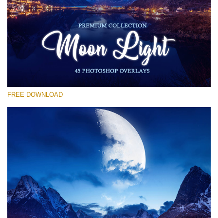
選んでください
Free Moon Overlay #28
Small 800*533px
Moon Light
(45 Overlays)
FREE DOWNLOAD
Large 6000*4000px
4 Seasons (411 Overlays)
Large 6000*4000px
Entire Collection
(1783 Overlays)
Large 6000*4000px
無料ダウンロード