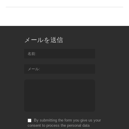
メールを送信
名前
メール
By submitting the form you give us your
consent to process the personal data