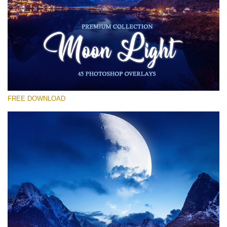
選んでください
Free Moon Overlay #18
Small 800*533px
Moon Light
(45 Overlays)
FREE DOWNLOAD
Large 6000*4000px
Sky Boundless
(347 Overlays)
Large 6000*4000px
Entire Collection
(1783 Overlays)
Large 6000*4000px