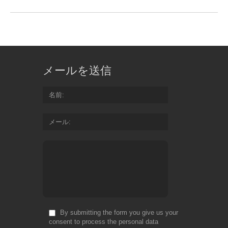
メールを送信
名前
メール
By submitting the form you give us your
consent to process the personal data