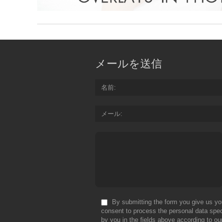
メールを送信
名前
メール
By submitting the form you give us yo
consent to process the personal data spec
by you in the fields above according to ou