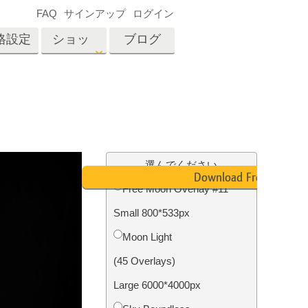
FAQ
サインアップ
ログイン
格設定
ショッ
ブログ
プ
es
Video
プロフェッショナル
LUT
テン
タッチ
不動産写真編集
ビデオオーバーレイ
選んでください
ーカ
Download Free
Free Moon Overlay #11
Small 800*533px
招待
内容
写真入力アプリケーショ
Moon Light
ン内容
(45 Overlays)
Large 6000*4000px