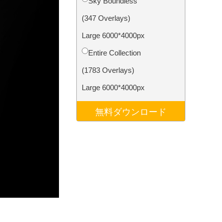
Sky Boundless
データ
Video Editing Services
(347 Overlays)
Large 6000*4000px
Entire Collection
(1783 Overlays)
Large 6000*4000px
無料ダウンロード