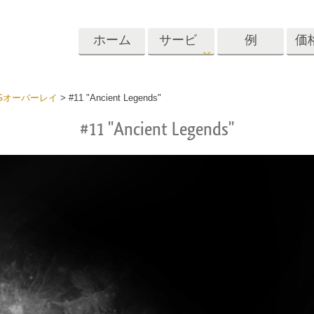
ホーム
サービ
例
価
ス
Lightroom
Photoshop
Templat
Gオーバーレイ
>
#11 "Ancient Legends"
#11 "Ancient Legends"
roomのプリセット
Photoshopアクション
テンプレート
リセットコレクシ
Photoshopブラシ
マーケティング
ショットレタッチ
ボディレタッチ
赤ちゃんの写真レ
体
プレート
サービス
する
Photoshopオーバーレイ
ディールプリ
バレンタインデ
Photoshopテクスチャ
ード
Psアクションコレクシ
ルコレクショ
結婚式招待状
ョン全体
子供の誕生日の
Psはコレクション全体
の写真編集サービ
AIが生成した衣料品モデ
画像操作料理
状
をオーバーレイしま
ス
ル
す