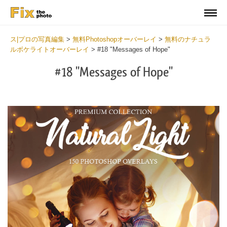
ス|プロの写真編集
>
無料Photoshopオーバーレイ
>
無料のナチュラ
ルボケライトオーバーレイ
>
#18 "Messages of Hope"
#18 "Messages of Hope"
Do
Fr