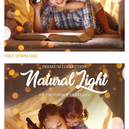
選んでください
Free Bokeh Overlay #18
Small 800*533px
Natural Cozy Bokeh
(150 Overlays)
FREE DOWNLOAD
Large 6000*4000px
Bokeh Collection (650 Overlays)
Large 6000*4000px
Entire Collection
(1783 Overlays)
Large 6000*4000px
無料ダウンロード