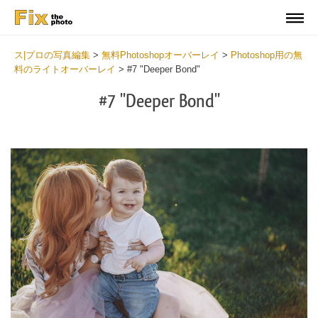
ス|プロの写真編集
>
無料Photoshopオーバーレイ
>
Photoshop用の無
料のライトオーバーレイ
>
#7 "Deeper Bond"
#7 "Deeper Bond"
Do
Fr
Ov