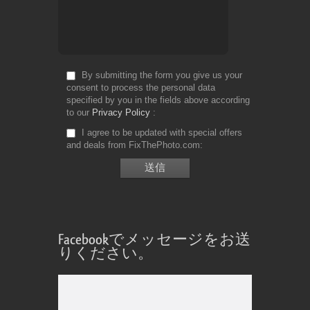
By submitting the form you give us your
consent to process the personal data
specified by you in the fields above according
to our
Privacy Policy
I agree to be updated with special offers
and deals from FixThePhoto.com
Facebookでメッセージをお送
りください。