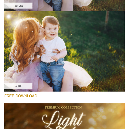
選んでください
Free Photoshop Overlay #7
Small 800*533px
Light Overlays
(30 Overlays)
Large 6000*4000px
FREE DOWNLOAD
Fairy Tale (344 Overlays)
Large 6000*4000px
Entire Collection