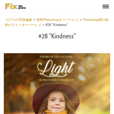
ス|プロの写真編集
>
無料Photoshopオーバーレイ
>
Photoshop用の無
料のライトオーバーレイ
>
#28 "Kindness"
#28 "Kindness"
Do
Fr