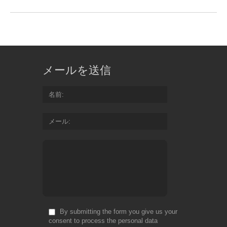
メールを送信
名前
メール
By submitting the form you give us your
consent to process the personal data