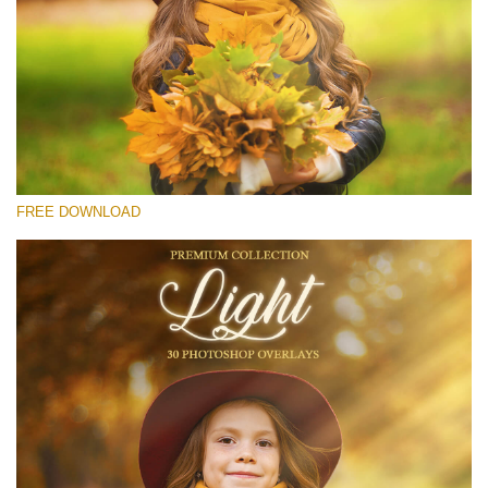
選んでください
Free Light Overlay #28
Small 800*533px
Light Overlays
(30 Overlays)
FREE DOWNLOAD
Large 6000*4000px
Light Sparkling
(740 Overlays)
Large 6000*4000px
Entire Collection
(1783 Overlays)
Large 6000*4000px