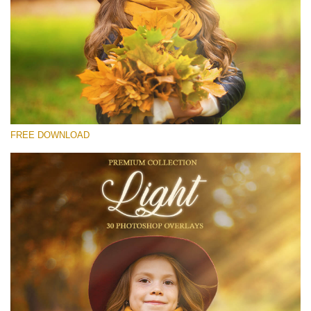
選んでください
Free Light Overlay #26
Small 800*533px
Light Overlays
(30 Overlays)
FREE DOWNLOAD
Large 6000*4000px
Fairy Tale (344 Overlays)
Large 6000*4000px
Entire Collection
(1783 Overlays)
Large 6000*4000px
無料ダウンロード