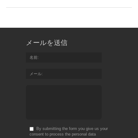
メールを送信
名前
メール
By submitting the form you give us your
consent to process the personal data