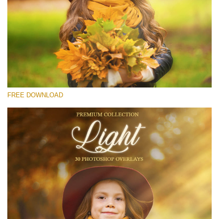
選んでください
Free Light Overlay #11
Small 800*533px
Light Overlays
(30 Overlays)
FREE DOWNLOAD
Large 6000*4000px
Sky Boundless
(347 Overlays)
Large 6000*4000px
Entire Collection
(1783 Overlays)
Large 6000*4000px