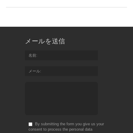
メールを送信
名前
メール
By submitting the form you give us your
consent to process the personal data