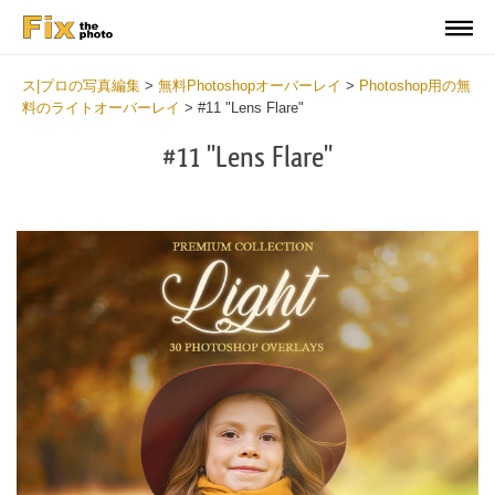
ス|プロの写真編集
>
無料Photoshopオーバーレイ
>
Photoshop用の無
料のライトオーバーレイ
>
#11 "Lens Flare"
#11 "Lens Flare"
Do
Fr