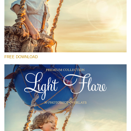
選んでください
Free Photoshop Overlay #19
Small 800*533px
Light Flare
(30 Overlays)
FREE DOWNLOAD
Large 6000*4000px
Fairy Tale (344 Overlays)
Large 6000*4000px
Entire Collection
(1783 Overlays)
Large 6000*4000px
無料ダウンロード