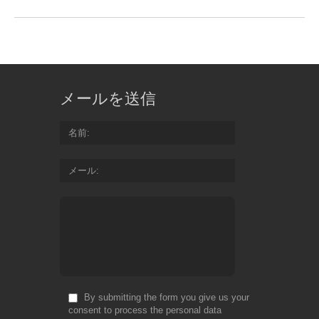
メールを送信
名前
メール
By submitting the form you give us your
consent to process the personal data