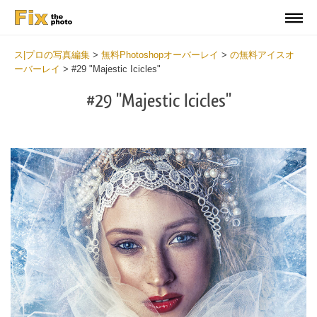
ス|プロの写真編集
>
無料Photoshopオーバーレイ
>
の無料アイスオ
ーバーレイ
>
#29 "Majestic Icicles"
#29 "Majestic Icicles"
Do
Fr
Ov