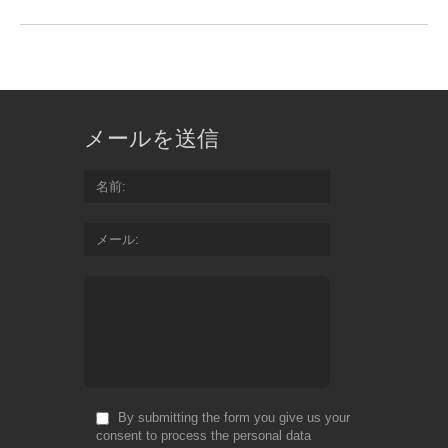
メールを送信
名前
メール
By submitting the form you give us your
consent to process the personal data