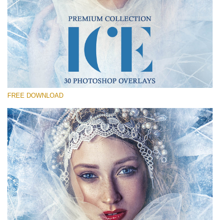
選んでください
Free Photoshop Overlay #29
Small 800*533px
Ice Bundle
(30 Overlays)
FREE DOWNLOAD
Large 6000*4000px
4 Seasons (411 Overlays)
Large 6000*4000px
Entire Collection
(1783 Overlays)
Large 6000*4000px
無料ダウンロード