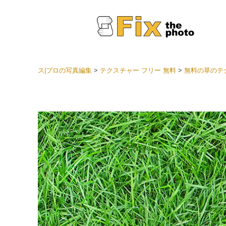
ス|プロの写真編集
>
テクスチャー フリー 無料
>
無料の草のテクス
Light
LRプ
ヘッド
ョン全
ベスト
セット
モバイ
ン
結婚式