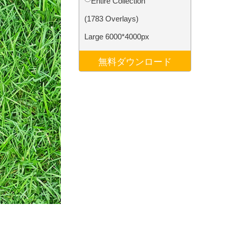
Entire Collection
データ
Video Editing Services
(1783 Overlays)
Large 6000*4000px
無料ダウンロード