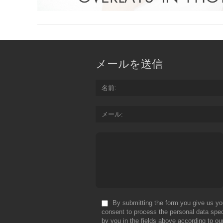
メールを送信
名前
メール
By submitting the form you give us yo
consent to process the personal data spec
by you in the fields above according to ou