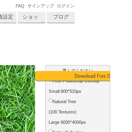
FAQ
サインアップ
ログイン
格設定
ショッ
ブログ
プ
es
Video
プロフェッショナル
LUT
テン
タッチ
不動産写真編集
ビデオオーバーレイ
選んでください
ーカ
Download Free Overlay
Free Photoshop Overlay
Small 800*533px
招待
内容
写真入力アプリケーショ
Natural Tree
ン内容
(100 Textures)
Large 6000*4000px