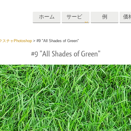
ホーム
サービ
例
価
ス
Lightroom
Photoshop
Templat
チャPhotoshop
>
#9 "All Shades of Green"
#9 "All Shades of Green"
roomのプリセット
Photoshopアクション
テンプレート
リセットコレクシ
Photoshopブラシ
マーケティング
ショットレタッチ
ボディレタッチ
赤ちゃんの写真レ
体
プレート
サービス
する
Photoshopオーバーレイ
ディールプリ
バレンタインデ
Photoshopテクスチャ
ード
Psアクションコレクシ
ルコレクショ
結婚式招待状
ョン全体
子供の誕生日の
Psはコレクション全体
の写真編集サービ
AIが生成した衣料品モデ
画像操作料理
状
をオーバーレイしま
ス
ル
す