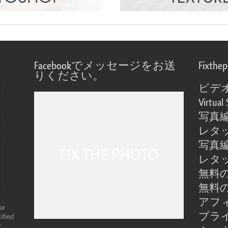
Facebookでメッセージをお送
Fixthe
りください。
ビデ
Virtual 
写真
レタ
写真
レタ
無料の
無料の
アフ
ur
プラ
ified
r