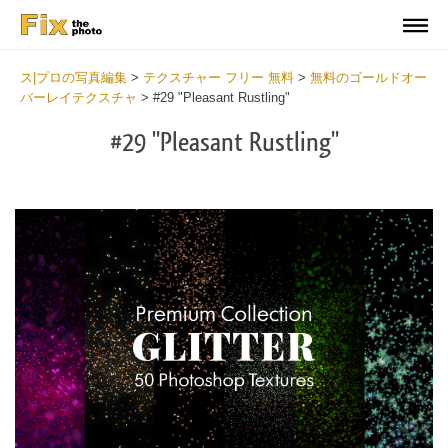
ス|プロの写真編集
>
テクスチャー フリー 無料
>
無料のゴールドオー
バーレイテクスチャ
>
#29 "Pleasant Rustling"
#29 "Pleasant Rustling"
Do
Fr
Ov