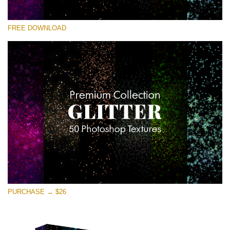
選んでください
FREE DOWNLOAD
Free Photoshop Overlay
Small 800*533px
Universe Stars Glitters
(50 Textures)
Large 6000*4000px
Entire Collection
(1783 Overlays)
Large 6000*4000px
無料ダウンロード
PURCHASE → $26