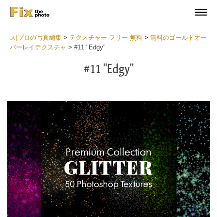
ス|プロの写真編集
>
テクスチャー フリー 無料
>
無料のゴールドオー
バーレイテクスチャ
>
#11 "Edgy"
#11 "Edgy"
Do
Fr
Ov