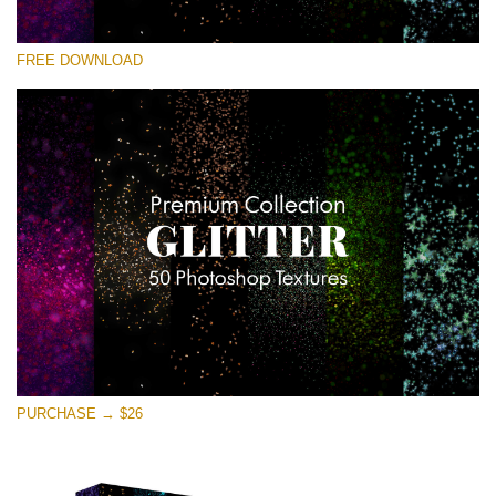
選んでください
FREE DOWNLOAD
Free Photoshop Overlay
Small 800*533px
Universe Stars Glitters
(50 Textures)
Large 6000*4000px
Entire Collection
(1783 Overlays)
Large 6000*4000px
無料ダウンロード
PURCHASE → $26